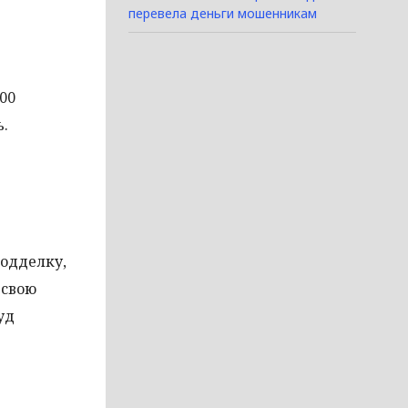
перевела деньги мошенникам
00
ь.
подделку,
 свою
уд