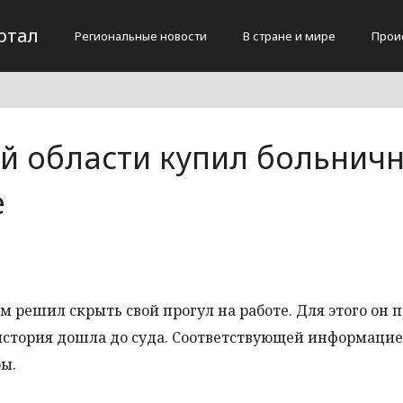
ртал
Региональные новости
В стране и мире
Прои
й области купил больнич
е
 решил скрыть свой прогул на работе. Для этого он 
история дошла до суда. Соответствующей информаци
ы.