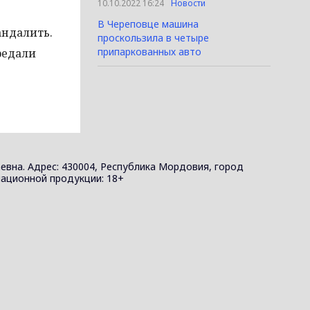
10.10.2022 16:24
Новости
В Череповце машина
андалить.
проскользила в четыре
припаркованных авто
редали
евна. Адрес: 430004, Республика Мордовия, город
ормационной продукции: 18+