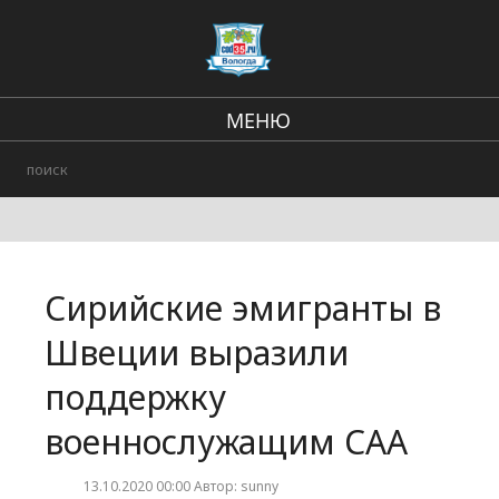
МЕНЮ
Региональные новости
В стране и мире
Происшествия
Сирийские эмигранты в
Городские события
Швеции выразили
поддержку
военнослужащим САА
13.10.2020 00:00 Автор: sunny