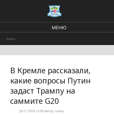
МЕНЮ
Региональные новости
В стране и мире
Происшествия
В Кремле рассказали,
Городские события
какие вопросы Путин
задаст Трампу на
саммите G20
29.11.2018 13:00 Автор: sunny