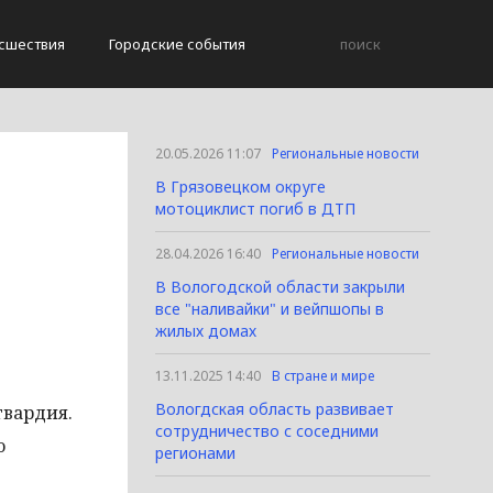
сшествия
Городские события
20.05.2026 11:07
Региональные новости
В Грязовецком округе
мотоциклист погиб в ДТП
28.04.2026 16:40
Региональные новости
В Вологодской области закрыли
все "наливайки" и вейпшопы в
жилых домах
13.11.2025 14:40
В стране и мире
Вологдская область развивает
гвардия.
сотрудничество с соседними
о
регионами