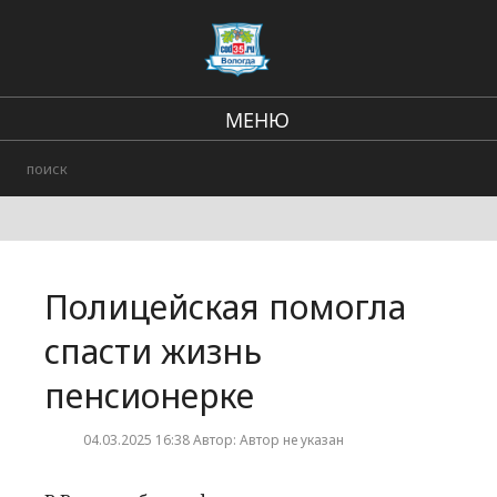
МЕНЮ
Региональные новости
В стране и мире
Происшествия
Полицейская помогла
Городские события
спасти жизнь
пенсионерке
04.03.2025 16:38 Автор: Автор не указан